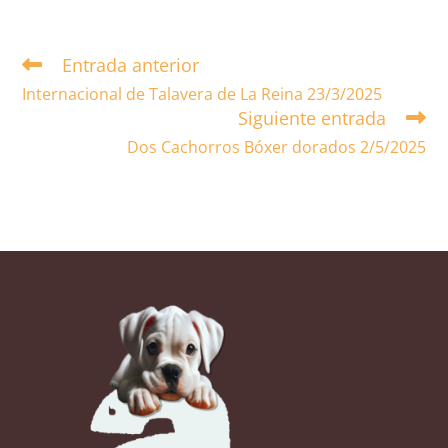
Entrada anterior
Internacional de Talavera de La Reina 23/3/2025
Siguiente entrada
Dos Cachorros Bóxer dorados 2/5/2025