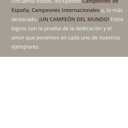
cincuenta títulos, incluyendo
Campeones de
España, Campeones Internacionales
y, lo más
destacado,
¡UN CAMPEÓN DEL MUNDO!
Estos
logros son la prueba de la dedicación y el
amor que ponemos en cada uno de nuestros
ejemplares.