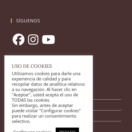
SÍGUENOS
USO DE COOKIES
Utilizamos cookies para darle una
LEGAL
experiencia de calidad y para
recopilar datos de analítica relativos
a su navegación. Al hacer clic en
Aviso legal
"Aceptar", usted acepta el uso de
TODAS las cookies.
Política de Privacidad
Sin embargo, antes de aceptar
puede visitar "Configurar cookies"
Política de Cookies
para realizar un consentimiento
selectivo.
Configurar cookies
RECHAZAR