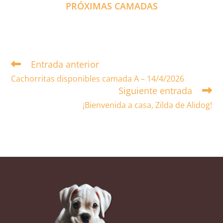
PRÓXIMAS CAMADAS
Entrada anterior
Cachorritas disponibles camada A – 14/4/2026
Siguiente entrada
¡Bienvenida a casa, Zilda de Alidog!