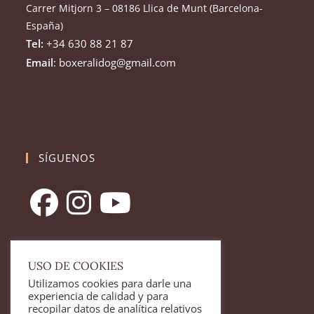
Carrer Mitjorn 3 – 08186 Llica de Munt (Barcelona-
España)
Tel:
+34 630 88 21 87
Email
: boxeralidog@gmail.com
SÍGUENOS
Se
Se
Se
abre
abre
abre
USO DE COOKIES
en
en
en
Utilizamos cookies para darle una
una
una
una
LEGAL
experiencia de calidad y para
nueva
nueva
nueva
recopilar datos de analítica relativos