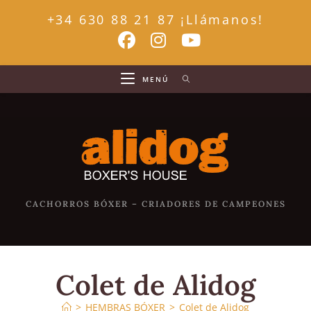
Ir
+34 630 88 21 87 ¡Llámanos!
al
contenido
MENÚ
CACHORROS BÓXER – CRIADORES DE CAMPEONES
Colet de Alidog
>
HEMBRAS BÓXER
>
Colet de Alidog