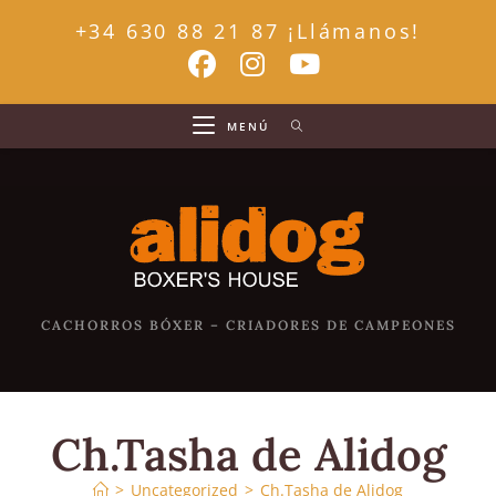
Ir
+34 630 88 21 87 ¡Llámanos!
al
contenido
MENÚ
CACHORROS BÓXER – CRIADORES DE CAMPEONES
Ch.Tasha de Alidog
>
Uncategorized
>
Ch.Tasha de Alidog