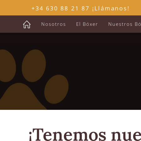
Ir
+34 630 88 21 87 ¡Llámanos!
al
contenido
Nosotros
El Bóxer
Nuestros B
¡Tenemos nue