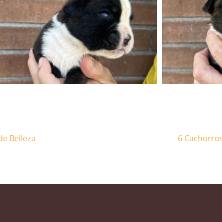
e Belleza
6 Cachorros