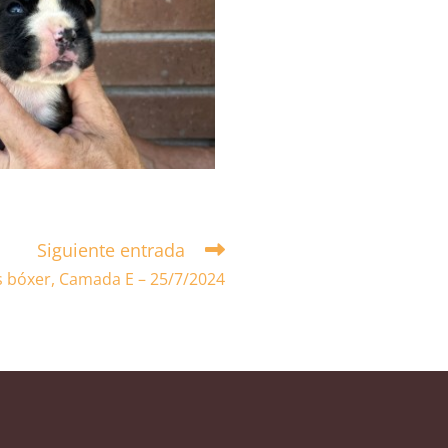
Siguiente entrada
 bóxer, Camada E – 25/7/2024