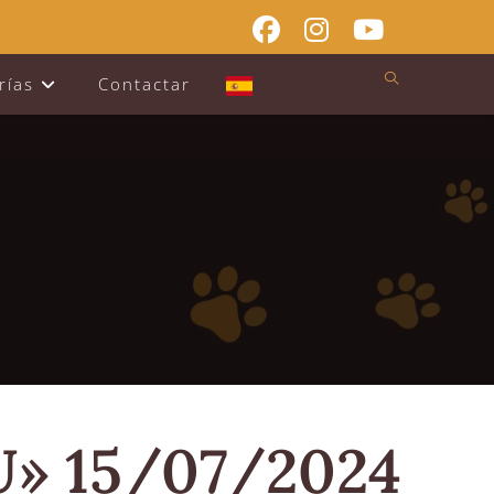
rías
Contactar
U» 15/07/2024